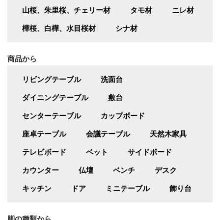
山桜、朱里桜、チェリー材
タモ材
ニレ材
樺桜、白樺、水目桜材
シナ材
商品から
リビングテーブル
洗面台
ダイニングテーブル
敷台
センターテーブル
カップボード
座卓テーブル
会議テーブル
天然木家具
テレビボード
ベット
サイドボード
カウンター
仏壇
ベンチ
デスク
キッチン
ドア
ミニテーブル
飾り台
脚の種類から