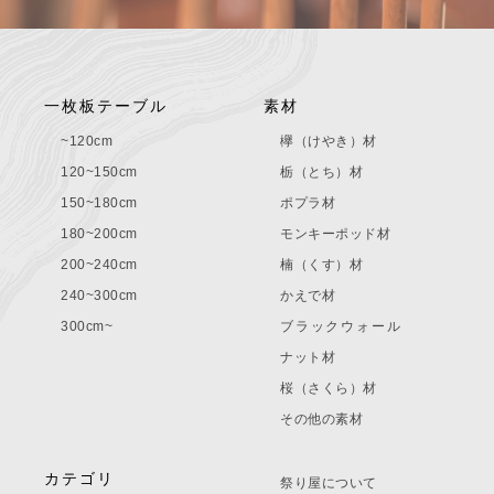
一枚板テーブル
素材
~120cm
欅（けやき）材
120~150cm
栃（とち）材
150~180cm
ポプラ材
180~200cm
モンキーポッド材
200~240cm
楠（くす）材
240~300cm
かえで材
300cm~
ブラックウォール
ナット材
桜（さくら）材
その他の素材
カテゴリ
祭り屋について