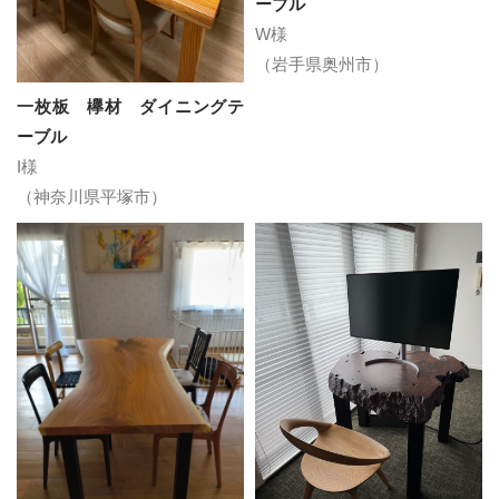
ーブル
W様
（岩手県奥州市）
一枚板 欅材 ダイニングテ
ーブル
I様
（神奈川県平塚市）