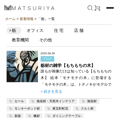
MATSURIYA
ホーム
>
新着情報
> 「栃」一覧
栃
オフィス
住 宅
店 舗
教育機関
その他
2025.08.28
ブログ
栃材の雑学【もちもちの木】
誰もが画像だけは知っている【もちもちの
木】 絵本「モチモチの木」に登場する
「モチモチの木」は、トチノキがモデルで
す。 「モチモチの木」は、斎藤隆介作、
> 続きを見る
滝平二郎絵の絵本で、臆病な少年・豆太
セール
無垢材・天然木インテリア
無垢材
と、祖父である「じさま」の心温まる物語
モンキーポッド材
東五軒町店
クルミ材
です。 物語の中で、豆太は夜になると恐
新築
楓材
ダイニングテーブル
ろしく見えるトチノキを「モチモチの木」