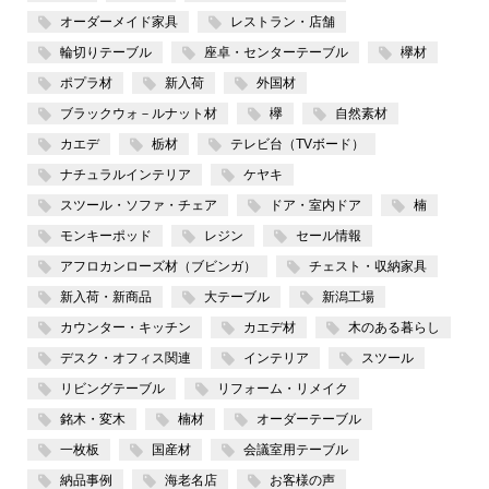
オーダーメイド家具
レストラン・店舗
と呼び、恐れていました。 しかし、祖父
が病気になった時、豆太は勇気を振り絞っ
輪切りテーブル
座卓・センターテーブル
欅材
て医者を呼びに行き、その際に「モチモチ
ポプラ材
新入荷
外国材
の木」に灯る美しい「山の神の祭り」を目
ブラックウォ－ルナット材
欅
自然素材
撃します。 この経験を通して、豆太は勇
カエデ
栃材
テレビ台（TVボード）
気と優しさを学びます。 トチノキは、そ
ナチュラルインテリア
ケヤキ
の実が「トチ餅」として食べられることで
スツール・ソファ・チェア
ドア・室内ドア
楠
も知られています。 トチの実にはアクが
モンキーポッド
レジン
セール情報
強く、そのままでは食べられませんが、灰
アフロカンローズ材（ブビンガ）
チェスト・収納家具
を使ってアク抜きをすることで、美味しく
食べることができます 【栃材一枚板テー
新入荷・新商品
大テーブル
新潟工場
ブル】 ｈ
カウンター・キッチン
カエデ材
木のある暮らし
デスク・オフィス関連
インテリア
スツール
リビングテーブル
リフォーム・リメイク
銘木・変木
楠材
オーダーテーブル
一枚板
国産材
会議室用テーブル
納品事例
海老名店
お客様の声